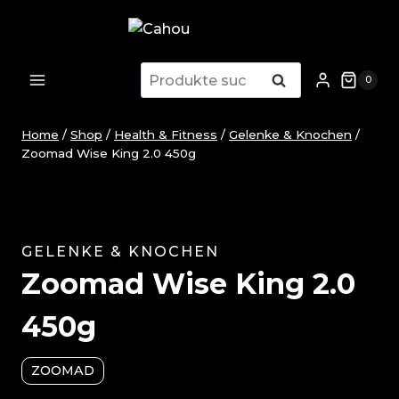
Zum
Inhalt
springen
Suche
Suche
0
nach:
Home
/
Shop
/
Health & Fitness
/
Gelenke & Knochen
/
Zoomad Wise King 2.0 450g
GELENKE & KNOCHEN
Zoomad Wise King 2.0
450g
ZOOMAD