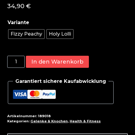
34,90
€
Fizzy Peachy
Holy Lolli
Zoomad
In den Warenkorb
Wise
King
Garantiert sichere Kaufabwicklung
2.0
450g
Menge
Artikelnummer:
189018
Kategorien:
Gelenke & Knochen
,
Health & Fitness