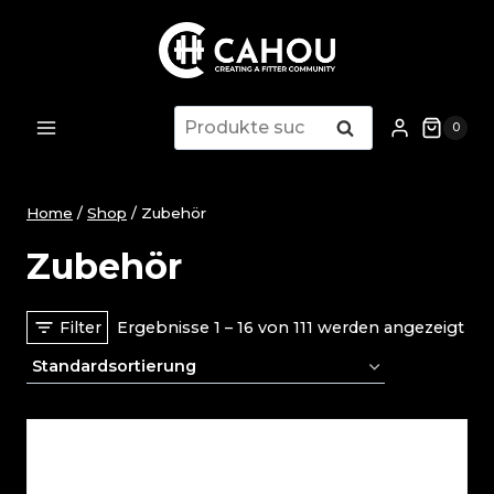
Zum
Inhalt
springen
Suche
Suche
0
nach:
Home
/
Shop
/
Zubehör
Zubehör
Filter
Ergebnisse 1 – 16 von 111 werden angezeigt