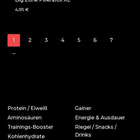
4,95
€
1
2
3
4
5
6
7
→
Protein / Eiweiß
Gainer
Aminosäuren
Energie & Ausdauer
Trainings-Booster
Riegel / Snacks /
Drinks
Kohlenhydrate