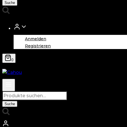
nach:
Suche
Anmelden
Registrieren
0
Suche
nach:
Suche