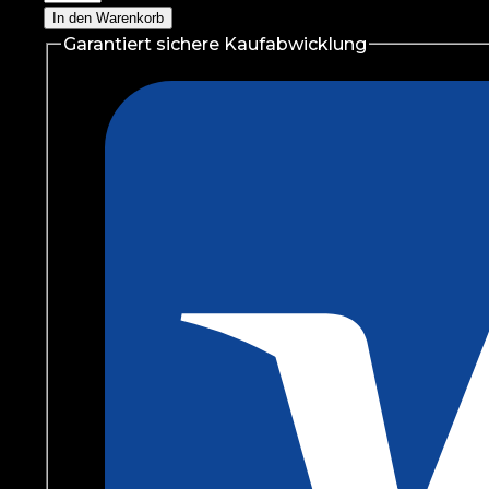
Complete
In den Warenkorb
Mobility
Garantiert sichere Kaufabwicklung
forte
474g
Menge