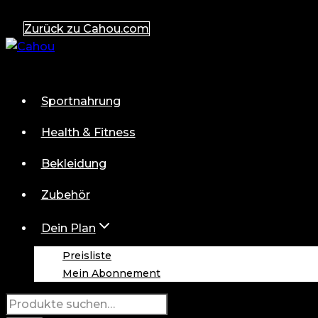
Zum
Zurück zu Cahou.com
Inhalt
springen
Sportnahrung
Health & Fitness
Bekleidung
Zubehör
Dein Plan
Preisliste
Mein Abonnement
Suche