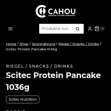
Zum
Inhalt
springen
Suche
Suche
0
nach:
Home
/
Shop
/
Sportnahrung
/
Riegel / Snacks / Drinks
/
Scitec Protein Pancake 1036g
RIEGEL / SNACKS / DRINKS
Scitec Protein Pancake
1036g
Scitec Nutrition