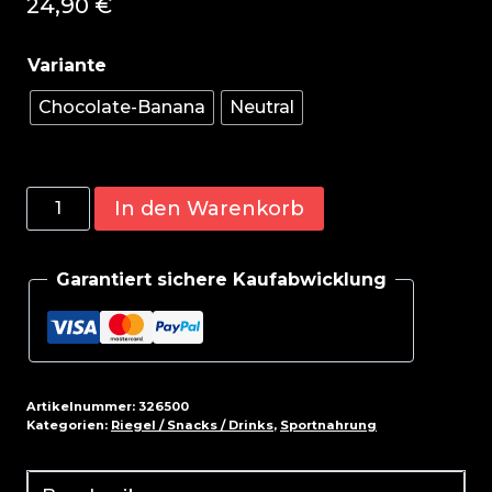
24,90
€
Chocolate-Banana
Neutral
Scitec
In den Warenkorb
Protein
Pancake
Garantiert sichere Kaufabwicklung
1036g
Menge
Artikelnummer:
326500
Kategorien:
Riegel / Snacks / Drinks
,
Sportnahrung