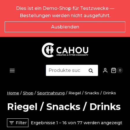
Zum
Dies ist ein Demo-Shop für Testzwecke —
Inhalt
Bestellungen werden nicht ausgeführt.
springen
Ausblenden
Suche
Suche
0
nach:
Home
/
Shop
/
Sportnahrung
/
Riegel / Snacks / Drinks
Riegel / Snacks / Drinks
Filter
Ergebnisse 1 – 16 von 77 werden angezeigt