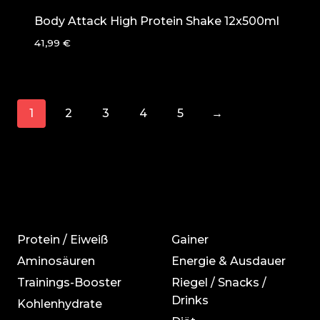
Body Attack High Protein Shake 12x500ml
41,99
€
1
2
3
4
5
→
Protein / Eiweiß
Gainer
Aminosäuren
Energie & Ausdauer
Trainings-Booster
Riegel / Snacks /
Drinks
Kohlenhydrate