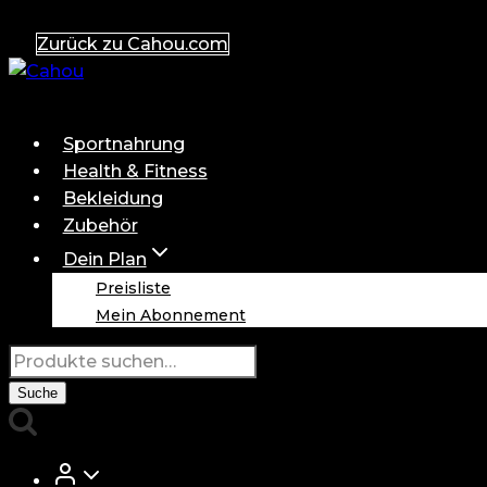
Zum
Zurück zu Cahou.com
Inhalt
springen
Sportnahrung
Health & Fitness
Bekleidung
Zubehör
Dein Plan
Preisliste
Mein Abonnement
Suche
nach:
Suche