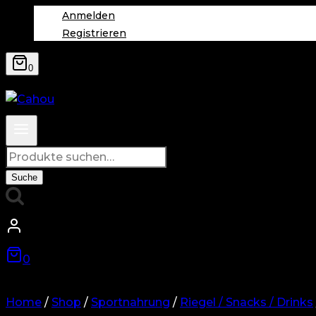
Anmelden
Registrieren
0
Suche
nach:
Suche
0
Home
/
Shop
/
Sportnahrung
/
Riegel / Snacks / Drinks