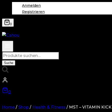
Anmelden
Registrieren
0
Suche
nach:
Suche
0
Home
/
Shop
/
Health & Fitness
/
MST – VITAMIN KICK 