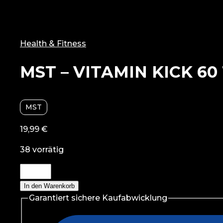
Health & Fitness
MST – VITAMIN KICK 60 
MST
19,99
€
38 vorrätig
MST
-
In den Warenkorb
VITAMIN
Garantiert sichere Kaufabwicklung
KICK
60