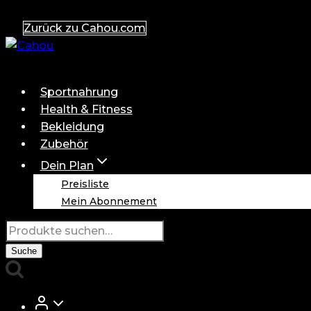
Zum
Zurück zu Cahou.com
Inhalt
springen
Sportnahrung
Health & Fitness
Bekleidung
Zubehör
Dein Plan
Preisliste
Mein Abonnement
Suche
nach:
Suche