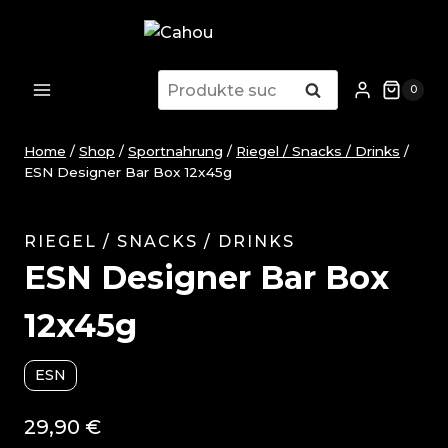
Zum
Inhalt
springen
Suche
Suche
0
nach:
Home
/
Shop
/
Sportnahrung
/
Riegel / Snacks / Drinks
/
ESN Designer Bar Box 12x45g
RIEGEL / SNACKS / DRINKS
ESN Designer Bar Box
12x45g
ESN
29,90
€