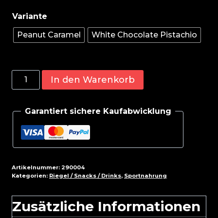
Peanut Caramel
White Chocolate Pistachio
ESN
In den Warenkorb
Designer
Bar
Garantiert sichere Kaufabwicklung
Box
12x45g
Menge
Artikelnummer:
290004
Kategorien:
Riegel / Snacks / Drinks
,
Sportnahrung
Zusätzliche Informationen