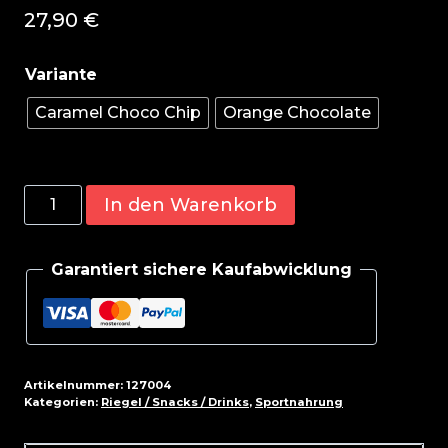
27,90
€
Caramel Choco Chip
Orange Chocolate
Barebells
In den Warenkorb
Vegan
Bar
Garantiert sichere Kaufabwicklung
12x
55g
Menge
Artikelnummer:
127004
Kategorien:
Riegel / Snacks / Drinks
,
Sportnahrung