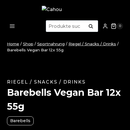
Zum
Inhalt
springen
Suche
Suche
0
nach:
Home
/
Shop
/
Sportnahrung
/
Riegel / Snacks / Drinks
/
Barebells Vegan Bar 12x 55g
RIEGEL / SNACKS / DRINKS
Barebells Vegan Bar 12x
55g
Barebells