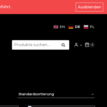
führt.
Ausblenden
DE
EN
PL
Suche
Suche
0
nach: