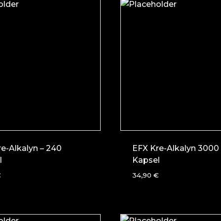
e-Alkalyn – 240
EFX Kre-Alkalyn 3000 
l
Kapsel
€
34,90
€