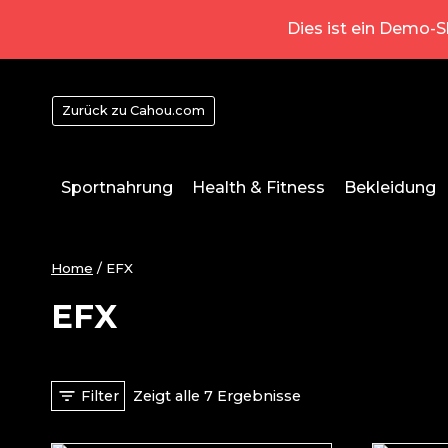
Zum
Dies ist ein Demo-
Inhalt
springen
Zurück zu Cahou.com
Sportnahrung
Health & Fitness
Bekleidung
Home
/
EFX
EFX
Filter
Zeigt alle 7 Ergebnisse