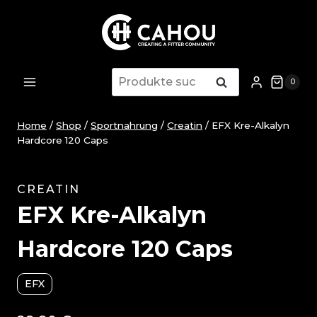
Zum
Inhalt
springen
Suche
Suche
0
nach:
Home
/
Shop
/
Sportnahrung
/
Creatin
/
EFX Kre-Alkalyn
Hardcore 120 Caps
CREATIN
EFX Kre-Alkalyn
Hardcore 120 Caps
EFX