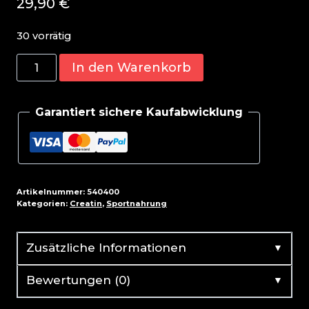
29,90
€
30 vorrätig
EFX
In den Warenkorb
Kre-
Alkalyn
Garantiert sichere Kaufabwicklung
Hardcore
120
Caps
Menge
Artikelnummer:
540400
Kategorien:
Creatin
,
Sportnahrung
▼
Zusätzliche Informationen
▼
Bewertungen (0)