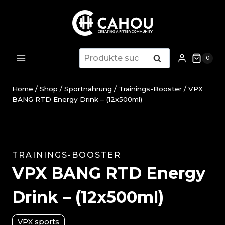
Zum
Inhalt
springen
Suche
Suche
0
nach:
Home
/
Shop
/
Sportnahrung
/
Trainings-Booster
/
VPX
BANG RTD Energy Drink – (12x500ml)
TRAININGS-BOOSTER
VPX BANG RTD Energy
Drink – (12x500ml)
VPX sports