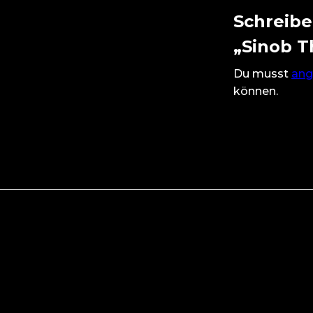
Schreibe
„Sinob T
Du musst
ang
können.