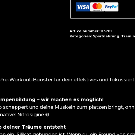
Artikelnummer:
113701
Kategorien:
Sportnahrung
,
Traini
3 Pre-Workout-Booster für dein effektives und fokussie
lumpenbildung – wir machen es möglich!
scheppert und deine Muskeln zum platzen bringt, ohne a
native: Nitrosigine ®
p deiner Träume entsteht
 an ein Silikat gebunden ist. Wenn du ein Freund von sch