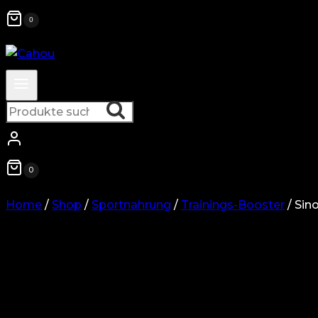
0
Suche
Suche
nach:
0
Home
/
Shop
/
Sportnahrung
/
Trainings-Booster
/
Sin