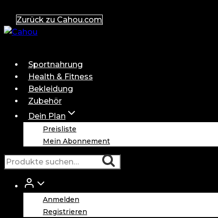
Zum
Zurück zu Cahou.com
Inhalt
springen
Sportnahrung
Health & Fitness
Bekleidung
Zubehör
Dein Plan
Preisliste
Mein Abonnement
Suche
Suche
nach:
Anmelden
Registrieren