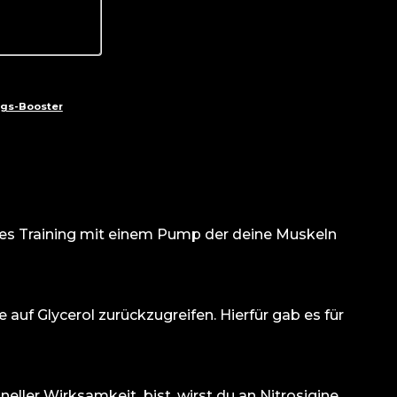
ngs-Booster
rtes Training mit einem Pump der deine Muskeln
uf Glycerol zurückzugreifen. Hierfür gab es für
neller Wirksamkeit bist, wirst du an Nitrosigine