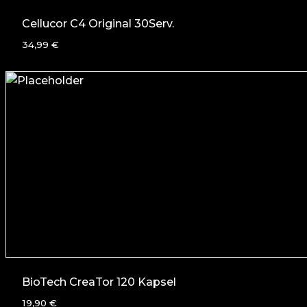
Cellucor C4 Original 30Serv.
34,99
€
BioTech CreaTor 120 Kapsel
19,90
€