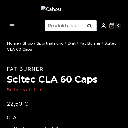
Zum
Inhalt
springen
Suche
Suche
0
nach:
Home
/
Shop
/
Sportnahrung
/
Diät
/
Fat Burner
/
Scitec
CLA 60 Caps
FAT BURNER
Scitec CLA 60 Caps
Scitec Nutrition
22,50
€
CLA