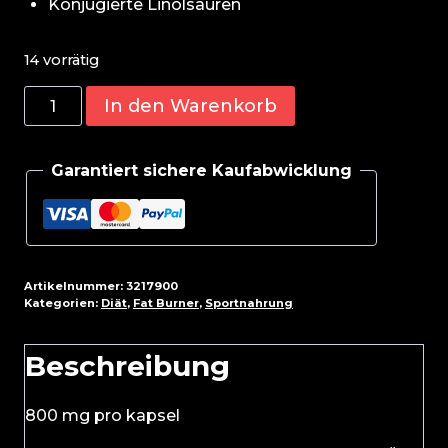
Konjugierte Linolsäuren
14 vorrätig
Scitec
In den Warenkorb
CLA
60
Garantiert sichere Kaufabwicklung
Caps
Menge
Artikelnummer:
3217900
Kategorien:
Diät
,
Fat Burner
,
Sportnahrung
Beschreibung
800 mg pro kapsel