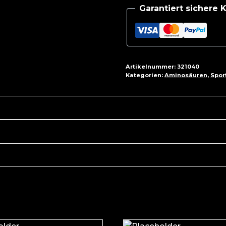
Garantiert sichere
Artikelnummer:
321040
Kategorien:
Aminosäuren
,
Spor