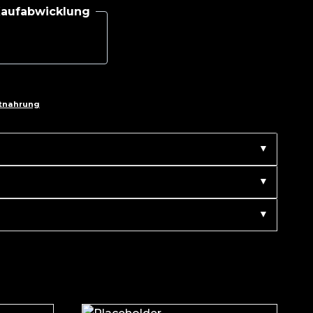
 Kaufabwicklung
tnahrung
▼
▼
▼