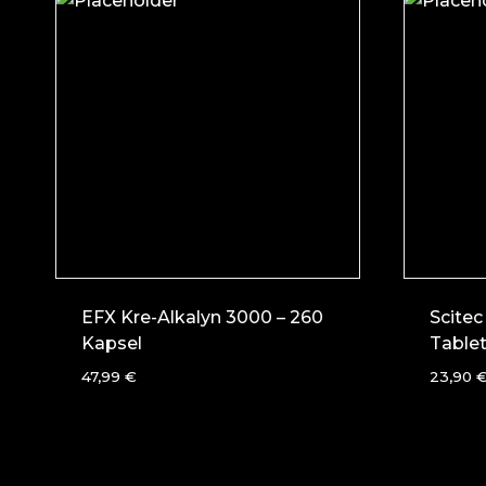
EFX Kre-Alkalyn 3000 – 260
Scite
Kapsel
Table
47,99
€
23,90