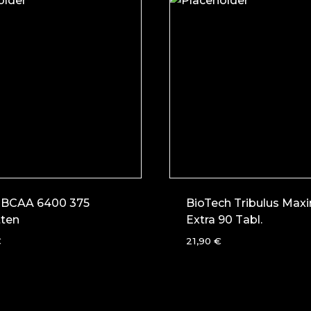
c BCAA 6400 375
BioTech Tribulus Max
tten
Extra 90 Tabl.
€
21,90
€