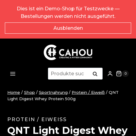
Zum
Dies ist ein Demo-Shop für Testzwecke —
Inhalt
Bestellungen werden nicht ausgeführt.
springen
Ausblenden
Suche
Suche
0
nach:
Home
/
Shop
/
Sportnahrung
/
Protein / Eiweiß
/
QNT
Light Digest Whey Protein 500g
PROTEIN / EIWEISS
QNT Light Digest Whey