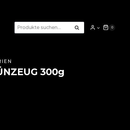
Suche
Suche
0
nach:
RIEN
RÜNZEUG 300g