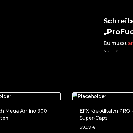
Schreib
„ProFu
Du musst
a
können.
ch Mega Amino 300
EFX Kre-Alkalyn PRO –
tten
Super-Caps
€
39,99
€