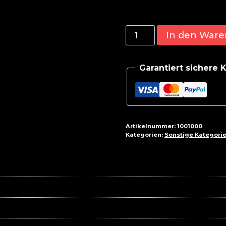
ProFuel
In den Ware
GRÜNZEUG
300g
Garantiert sichere
Menge
Artikelnummer:
1001000
Kategorien:
Sonstige Kategori