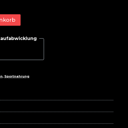
nkorb
 Kaufabwicklung
en
,
Sportnahrung