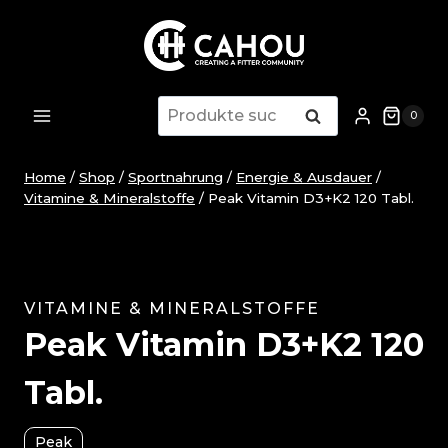
Zum
Inhalt
springen
Suche
Suche
0
nach:
Home
/
Shop
/
Sportnahrung
/
Energie & Ausdauer
/
Vitamine & Mineralstoffe
/
Peak Vitamin D3+K2 120 Tabl.
VITAMINE & MINERALSTOFFE
Peak Vitamin D3+K2 120
Tabl.
Peak