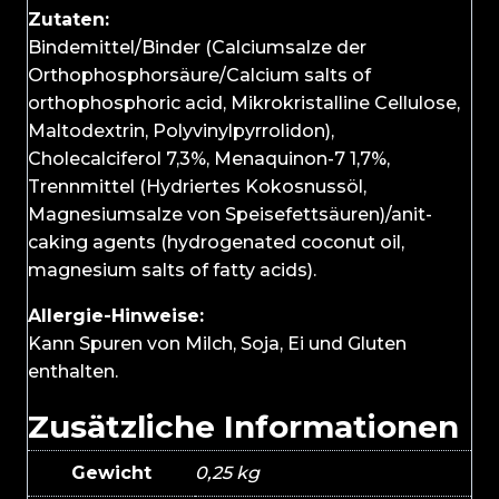
Zutaten:
Bindemittel/Binder (Calciumsalze der
Orthophosphorsäure/Calcium salts of
orthophosphoric acid, Mikrokristalline Cellulose,
Maltodextrin, Polyvinylpyrrolidon),
Cholecalciferol 7,3%, Menaquinon-7 1,7%,
Trennmittel (Hydriertes Kokosnussöl,
Magnesiumsalze von Speisefettsäuren)/anit-
caking agents (hydrogenated coconut oil,
magnesium salts of fatty acids).
Allergie-Hinweise:
Kann Spuren von Milch, Soja, Ei und Gluten
enthalten.
Zusätzliche Informationen
Gewicht
0,25 kg