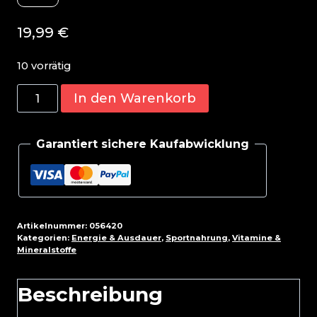
19,99
€
10 vorrätig
Peak
In den Warenkorb
Vitamin
D3+K2
Garantiert sichere Kaufabwicklung
120
Tabl.
Menge
Artikelnummer:
056420
Kategorien:
Energie & Ausdauer
,
Sportnahrung
,
Vitamine &
Mineralstoffe
Beschreibung