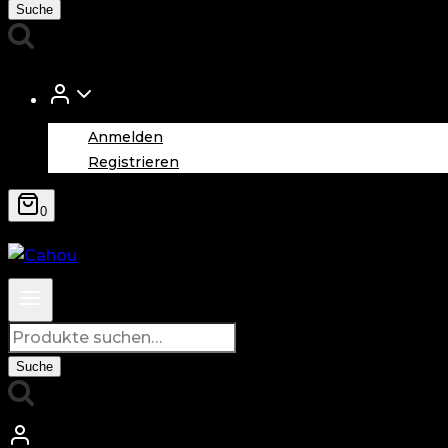
nach:
Suche
Anmelden
Registrieren
0
Suche
nach:
Suche