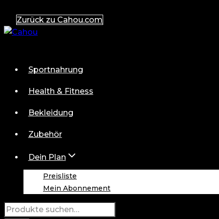
Zum
Zurück zu Cahou.com
Inhalt
springen
Sportnahrung
Health & Fitness
Bekleidung
Zubehör
Dein Plan
Preisliste
Mein Abonnement
Suche