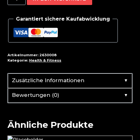
Pharma
PRO-
Garantiert sichere Kaufabwicklung
60
BIOTIC
LactoSpore®
60
Kapseln
Artikelnummer:
2630008
Menge
Kategorie:
Health & Fitness
▼
Zusätzliche Informationen
▼
Bewertungen (0)
Ähnliche Produkte