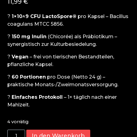
11,99
€
?
1×10^9 CFU LactoSpore®
pro Kapsel – Bacillus
coagulans MTCC 5856.
?
150 mg Inulin
(Chicorée) als Präbiotikum –
synergistisch zur Kulturbesiedelung.
?
Vegan
– frei von tierischen Bestandteilen,
pflanzliche Kapsel.
?
60 Portionen
pro Dose (Netto 24 g) –
praktische Monats-/Zweimonatsversorgung.
?
Einfaches Protokoll
– 1× täglich nach einer
Mahlzeit.
4 vorrätig
Ostrovit
In den Warenkorb