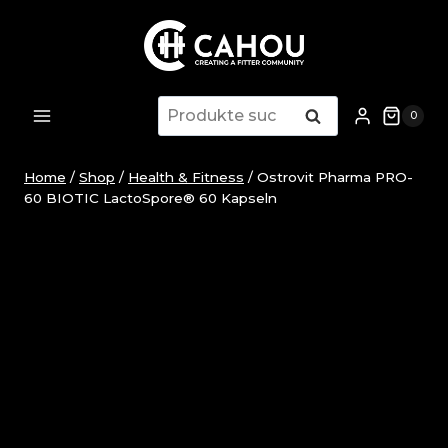
Zum
Inhalt
springen
Suche
Suche
0
nach:
Home
/
Shop
/
Health & Fitness
/
Ostrovit Pharma PRO-
60 BIOTIC LactoSpore® 60 Kapseln