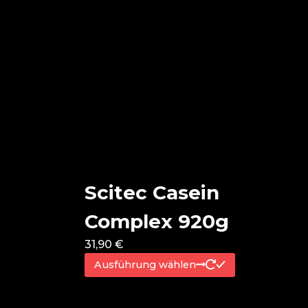
Scitec Casein
Complex 920g
31,90
€
Dieses
Ausführung wählen
Produkt
weist