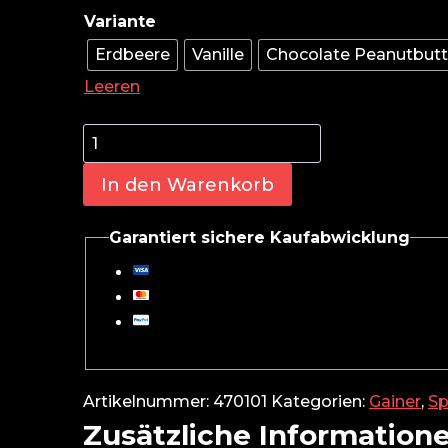
Erdbeere
Vanille
Chocolate Peanutbutt
Leeren
Optimum
Nutrition
In den Warenkorb
Serious
Mass
2727g
Garantiert sichere Kaufabwicklung
Menge
Artikelnummer:
470101
Kategorien:
Gainer
,
Sp
Zusätzliche Information