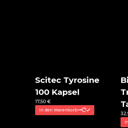
Scitec Tyrosine
B
100 Kapsel
T
17,50
€
T
In den Warenkorb
32
I