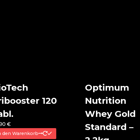
ioTech
Optimum
ribooster 120
Nutrition
abl.
Whey Gold
,90
€
Standard –
n den Warenkorb