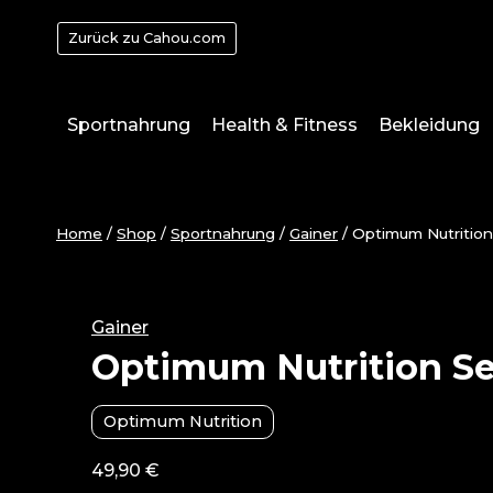
Zum
Zurück zu Cahou.com
Inhalt
springen
Sportnahrung
Health & Fitness
Bekleidung
Home
/
Shop
/
Sportnahrung
/
Gainer
/
Optimum Nutrition
Gainer
Optimum Nutrition Se
Optimum Nutrition
49,90
€