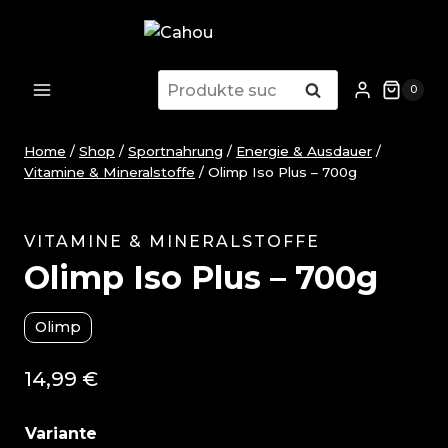
Zum
Inhalt
springen
Suche
Suche
0
nach:
Home
/
Shop
/
Sportnahrung
/
Energie & Ausdauer
/
Vitamine & Mineralstoffe
/
Olimp Iso Plus – 700g
VITAMINE & MINERALSTOFFE
Olimp Iso Plus – 700g
Olimp
14,99
€