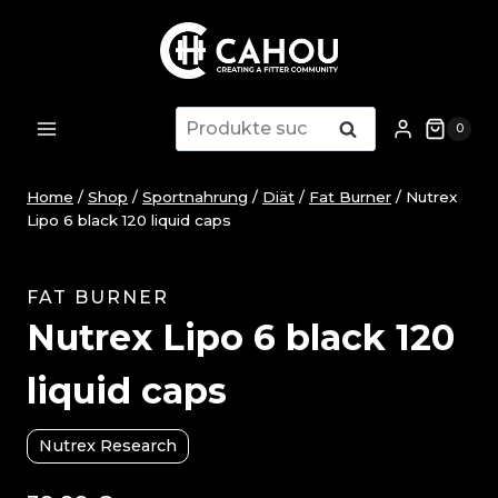
Zum
Inhalt
springen
Suche
Suche
0
nach:
Home
/
Shop
/
Sportnahrung
/
Diät
/
Fat Burner
/
Nutrex
Lipo 6 black 120 liquid caps
FAT BURNER
Nutrex Lipo 6 black 120
liquid caps
Nutrex Research