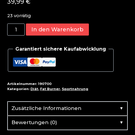
39,99
€
23 vorrätig
Nutrex
In den Warenkorb
Lipo
6
Garantiert sichere Kaufabwicklung
black
120
liquid
caps
Menge
Artikelnummer:
190700
Kategorien:
Diät
,
Fat Burner
,
Sportnahrung
▼
Zusätzliche Informationen
▼
Bewertungen (0)