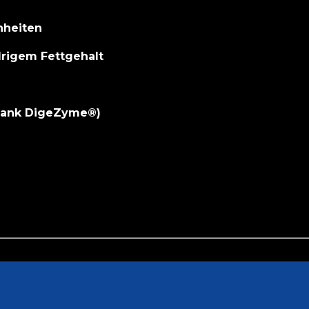
nheiten
rigem Fettgehalt
(Dank DigeZyme®)