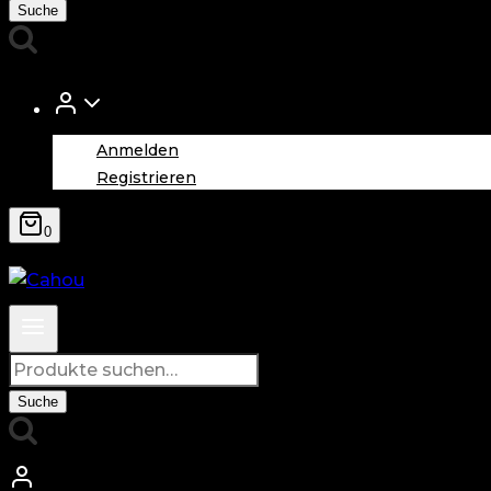
nach:
Suche
Anmelden
Registrieren
0
Suche
nach:
Suche