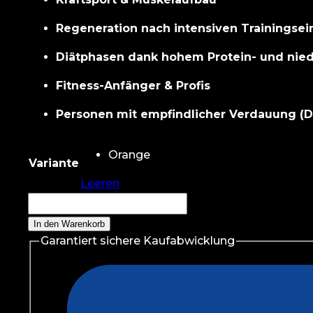
Regeneration nach intensiven Trainingsei
Diätphasen dank hohem Protein- und nied
Fitness-Anfänger & Profis
Personen mit empfindlicher Verdauung 
Orange
Leeren
Nutrend
100%
In den Warenkorb
Whey
Garantiert sichere Kaufabwicklung
Protein
1000g
Menge