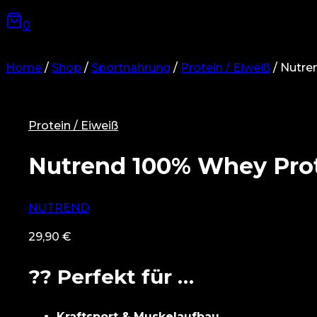
0
Home
/
Shop
/
Sportnahrung
/
Protein / Eiweiß
/
Nutre
Protein / Eiweiß
Nutrend 100% Whey Pro
NUTREND
29,90
€
?? Perfekt für …
Kraftsport & Muskelaufbau