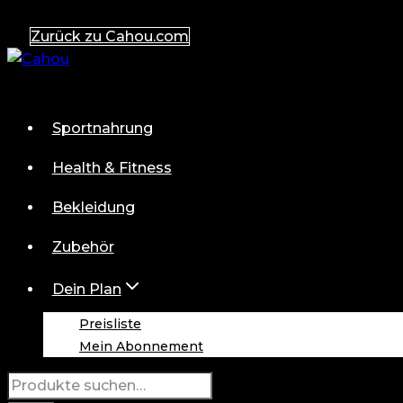
Zum
Zurück zu Cahou.com
Inhalt
springen
Sportnahrung
Health & Fitness
Bekleidung
Zubehör
Dein Plan
Preisliste
Mein Abonnement
Suche