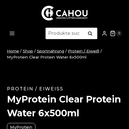
Zum
Inhalt
springen
Suche
Suche
0
nach:
Home
/
Shop
/
Sportnahrung
/
Protein / Eiweiß
/
MyProtein Clear Protein Water 6x500ml
PROTEIN / EIWEISS
MyProtein Clear Protein
Water 6x500ml
MyProtein