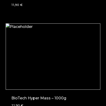
11,90
€
BioTech Hyper Mass – 1000g
21,90
€