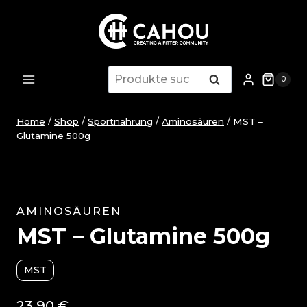
Zum
Inhalt
springen
Suche
Suche
0
nach:
Home
/
Shop
/
Sportnahrung
/
Aminosäuren
/
MST –
Glutamine 500g
AMINOSÄUREN
MST – Glutamine 500g
MST
23,90
€