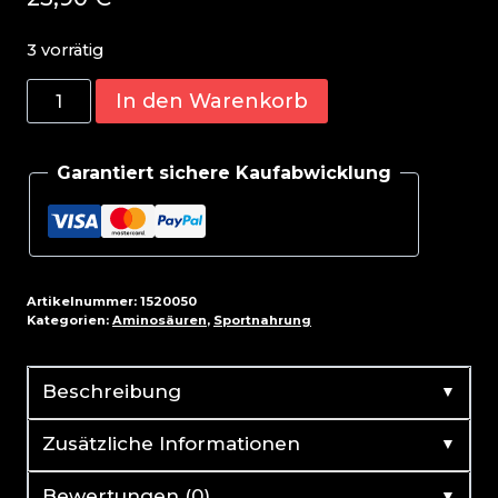
3 vorrätig
MST
In den Warenkorb
-
Glutamine
Garantiert sichere Kaufabwicklung
500g
Menge
Artikelnummer:
1520050
Kategorien:
Aminosäuren
,
Sportnahrung
▼
Beschreibung
▼
Zusätzliche Informationen
▼
Bewertungen (0)