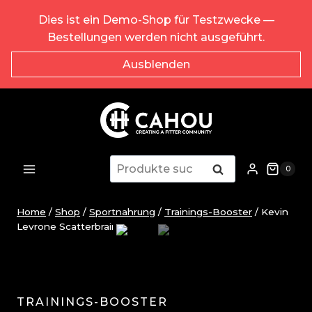
Zum
Dies ist ein Demo-Shop für Testzwecke —
Inhalt
Bestellungen werden nicht ausgeführt.
springen
Ausblenden
Suche
Suche
0
nach:
Home
/
Shop
/
Sportnahrung
/
Trainings-Booster
/
Kevin
Levrone Scatterbrain 270g
TRAININGS-BOOSTER