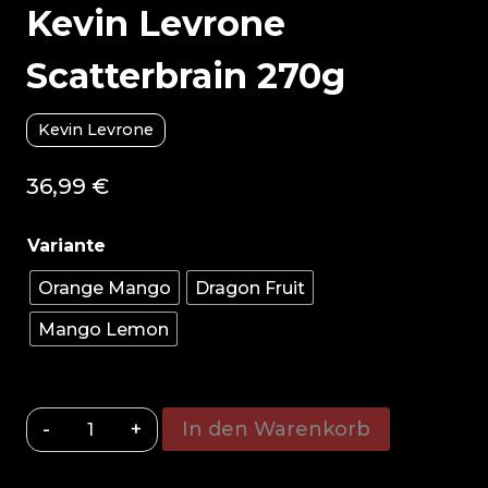
Kevin Levrone
Scatterbrain 270g
Kevin Levrone
36,99
€
Orange Mango
Dragon Fruit
Mango Lemon
Kevin
In den Warenkorb
Levrone
Scatterbrain