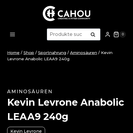
Zum
Inhalt
springen
Suche
Suche
0
nach:
Home
/
Shop
/
Sportnahrung
/
Aminosäuren
/
Kevin
Levrone Anabolic LEAA9 240g
AMINOSÄUREN
Kevin Levrone Anabolic
LEAA9 240g
Kevin Levrone