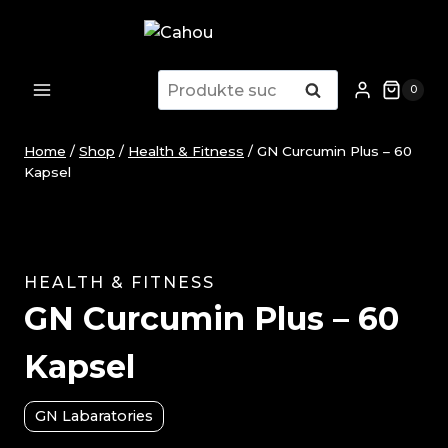
Zum
Inhalt
springen
Suche
Suche
0
nach:
Home
/
Shop
/
Health & Fitness
/
GN Curcumin Plus – 60
Kapsel
HEALTH & FITNESS
GN Curcumin Plus – 60
Kapsel
GN Labaratories