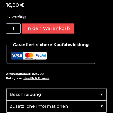
16,90
€
27 vorrätig
GN
In den Warenkorb
Curcumin
Plus
Garantiert sichere Kaufabwicklung
-
60
Kapsel
Menge
Artikelnummer:
025200
Kategorie:
Health & Fitness
▼
Beschreibung
▼
Zusätzliche Informationen