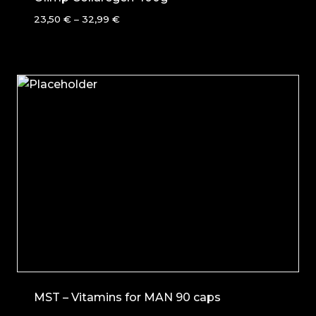
23,50
€
–
32,99
€
MST – Vitamins for MAN 90 caps