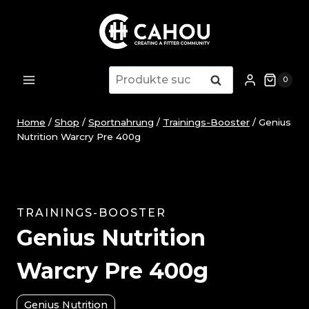
Zum
Inhalt
springen
Suche
Suche
0
nach:
Home
/
Shop
/
Sportnahrung
/
Trainings-Booster
/
Genius
Nutrition Warcry Pre 400g
TRAININGS-BOOSTER
Genius Nutrition
Warcry Pre 400g
Genius Nutrition