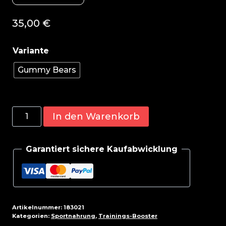
35,00
€
Gummy Bears
Genius
In den Warenkorb
Nutrition
Warcry
Garantiert sichere Kaufabwicklung
Pre
400g
Menge
Artikelnummer:
183021
Kategorien:
Sportnahrung
,
Trainings-Booster