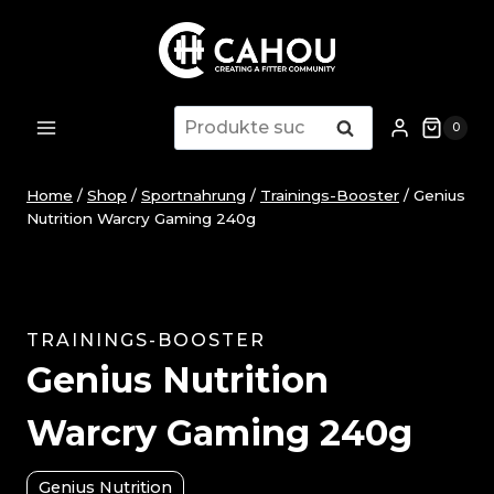
Zum
Inhalt
springen
Suche
Suche
0
nach:
Home
/
Shop
/
Sportnahrung
/
Trainings-Booster
/
Genius
Nutrition Warcry Gaming 240g
TRAININGS-BOOSTER
Genius Nutrition
Warcry Gaming 240g
Genius Nutrition