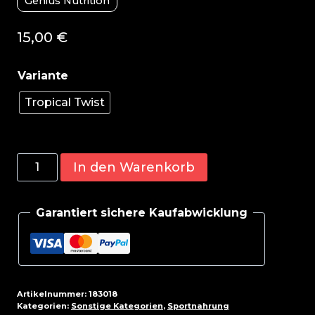
Genius Nutrition
15,00
€
Tropical Twist
Genius
In den Warenkorb
Nutrition
Warcry
Garantiert sichere Kaufabwicklung
Booster
PROBEN
10x10g
Menge
Artikelnummer:
183018
Kategorien:
Sonstige Kategorien
,
Sportnahrung