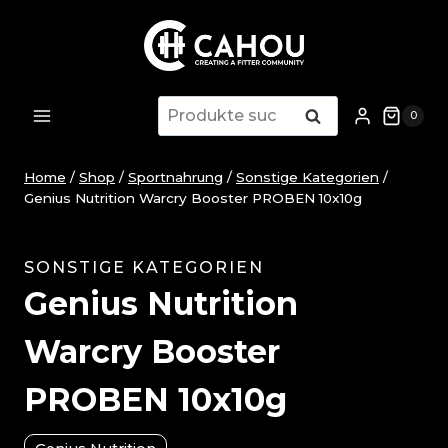
Zum
Inhalt
springen
Suche
Suche
0
nach:
Home
/
Shop
/
Sportnahrung
/
Sonstige Kategorien
/
Genius Nutrition Warcry Booster PROBEN 10x10g
SONSTIGE KATEGORIEN
Genius Nutrition
Warcry Booster
PROBEN 10x10g