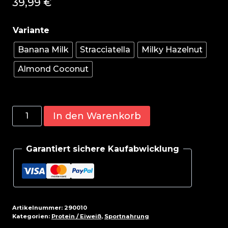
39,99
€
Banana Milk
Stracciatella
Milky Hazelnut
Almond Coconut
ESN
In den Warenkorb
Designer
Whey
Garantiert sichere Kaufabwicklung
908g
Dose
Menge
Artikelnummer:
290010
Kategorien:
Protein / Eiweiß
,
Sportnahrung