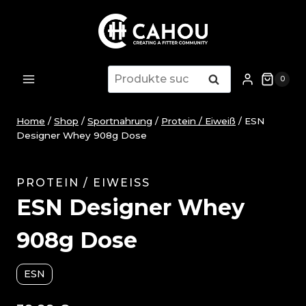
Zum
Inhalt
springen
Suche
Suche
0
nach:
Home
/
Shop
/
Sportnahrung
/
Protein / Eiweiß
/
ESN
Designer Whey 908g Dose
PROTEIN / EIWEISS
ESN Designer Whey
908g Dose
ESN