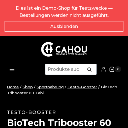
Zum
Dies ist ein Demo-Shop für Testzwecke —
Inhalt
Bestellungen werden nicht ausgeführt.
springen
Ausblenden
Suche
Suche
0
nach:
Home
/
Shop
/
Sportnahrung
/
Testo-Booster
/
BioTech
Tribooster 60 Tabl.
TESTO-BOOSTER
BioTech Tribooster 60