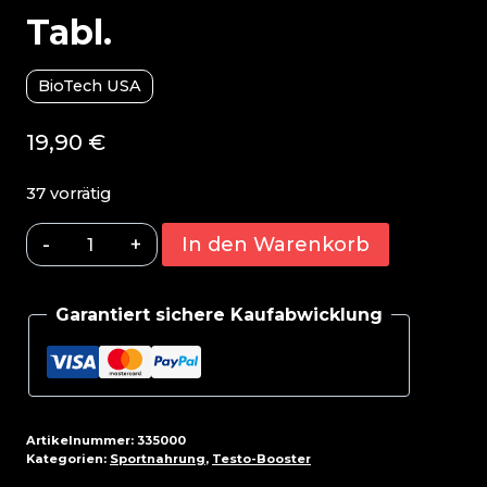
Tabl.
BioTech USA
19,90
€
37 vorrätig
BioTech
In den Warenkorb
Tribooster
60
Garantiert sichere Kaufabwicklung
Tabl.
Menge
Artikelnummer:
335000
Kategorien:
Sportnahrung
,
Testo-Booster