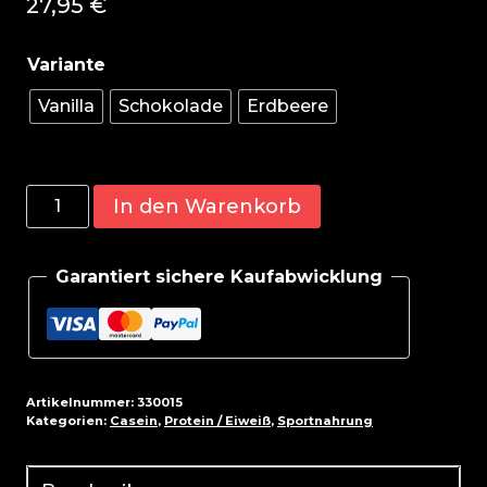
27,95
€
Vanilla
Schokolade
Erdbeere
BioTech
In den Warenkorb
Micellar
Casein
Garantiert sichere Kaufabwicklung
908g
Menge
Artikelnummer:
330015
Kategorien:
Casein
,
Protein / Eiweiß
,
Sportnahrung