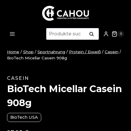
Zum
Inhalt
springen
Suche
Suche
0
nach:
Home
/
Shop
/
Sportnahrung
/
Protein / Eiweiß
/
Casein
/
BioTech Micellar Casein 908g
CASEIN
BioTech Micellar Casein
908g
BioTech USA