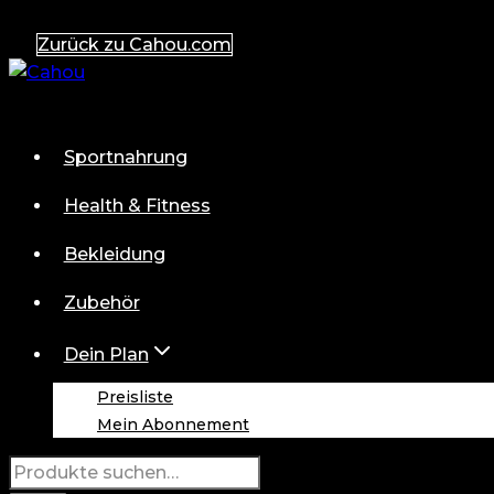
Zum
Zurück zu Cahou.com
Inhalt
springen
Sportnahrung
Health & Fitness
Bekleidung
Zubehör
Dein Plan
Preisliste
Mein Abonnement
Suche