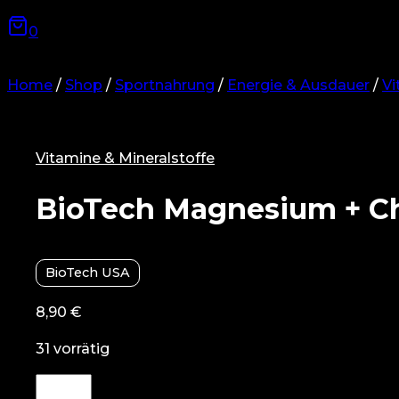
0
Home
/
Shop
/
Sportnahrung
/
Energie & Ausdauer
/
Vi
Vitamine & Mineralstoffe
BioTech Magnesium + Ch
BioTech USA
8,90
€
31 vorrätig
BioTech