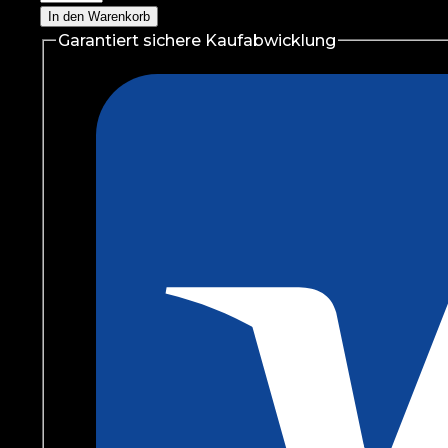
Magnesium
In den Warenkorb
+
Garantiert sichere Kaufabwicklung
Chelate
60
Kapsel
Menge