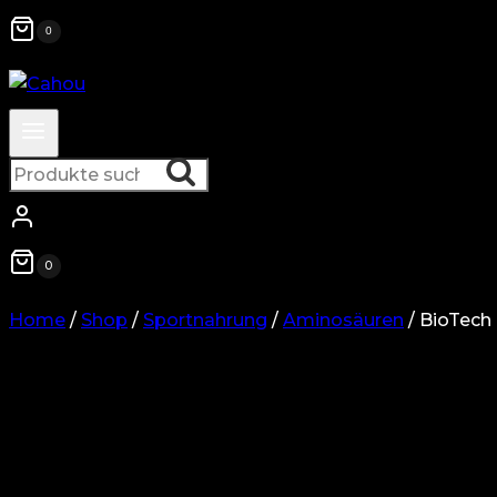
0
Suche
Suche
nach:
0
Home
/
Shop
/
Sportnahrung
/
Aminosäuren
/
BioTech