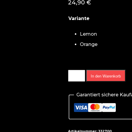
24,90
€
Lemon
Orange
BioTech
In den Warenkorb
Liquid
Amino
Garantiert sichere Kau
1000ml
Menge
Artikelnummer:
332700