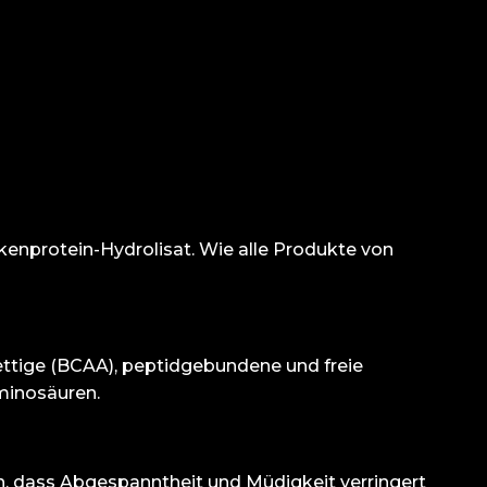
kenprotein-Hydrolisat. Wie alle Produkte von
ettige (BCAA), peptidgebundene und freie
Aminosäuren.
n, dass Abgespanntheit und Müdigkeit verringert