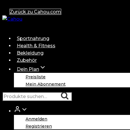
Zum
Zurück zu Cahou.com
Inhalt
springen
Sportnahrung
Health & Fitness
Bekleidung
Zubehör
Dein Plan
Preisliste
Mein Abonnement
Suche
Suche
nach:
Anmelden
Registrieren