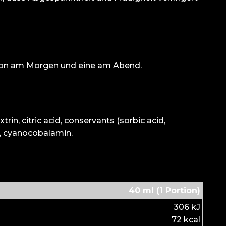
rtion am Morgen und eine am Abend.
in, citric acid, conservants (sorbic acid,
*, cyanocobalamin.
40 ml (1 Portion)
306 kJ
72 kcal