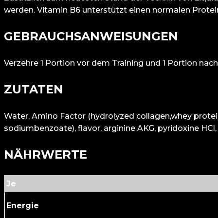
werden. Vitamin B6 unterstützt einen normalen Protei
GEBRAUCHSANWEISUNGEN
Verzehre 1 Portion vor dem Training und 1 Portion nac
ZUTATEN
Water, Amino Factor (hydrolyzed collagen,whey protein h
sodiumbenzoate), flavor, arginine AKG, pyridoxine HCl,
NÄHRWERTE
Je
Energie