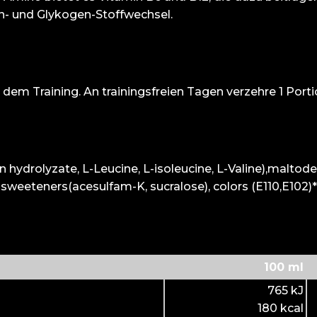
n- und Glykogen-Stoffwechsel.
h dem Training. An trainingsfreien Tagen verzehre 1 Po
ydrolyzate, L-Leucine, L-isoleucine, L-Valine),maltodextr
 sweeteners(acesulfam-K, sucralose), colors (E110,E102)
100 ml
765 kJ
180 kcal