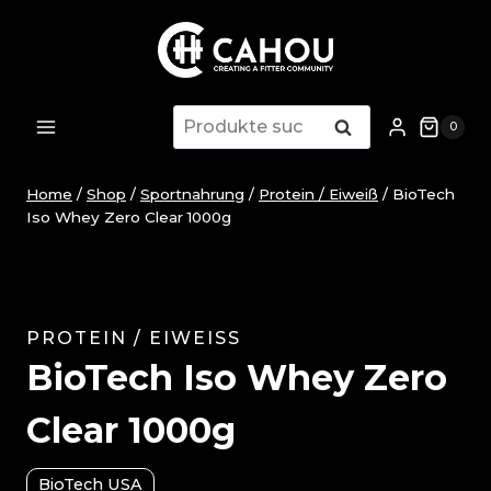
Zum
Inhalt
springen
Suche
Suche
0
nach:
Home
/
Shop
/
Sportnahrung
/
Protein / Eiweiß
/
BioTech
Iso Whey Zero Clear 1000g
PROTEIN / EIWEISS
BioTech Iso Whey Zero
Clear 1000g
BioTech USA