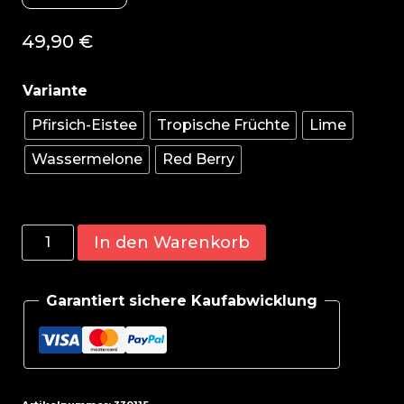
49,90
€
Pfirsich-Eistee
Tropische Früchte
Lime
Wassermelone
Red Berry
BioTech
In den Warenkorb
Iso
Whey
Garantiert sichere Kaufabwicklung
Zero
Clear
1000g
Menge