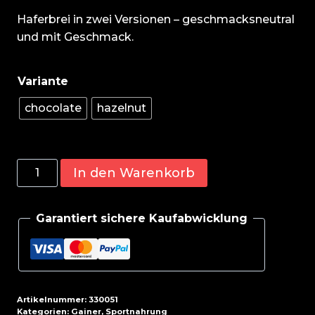
Haferbrei in zwei Versionen – geschmacksneutral
und mit Geschmack.
chocolate
hazelnut
BioTech
In den Warenkorb
Instant
Oats
Garantiert sichere Kaufabwicklung
1000g
Menge
Artikelnummer:
330051
Kategorien:
Gainer
,
Sportnahrung