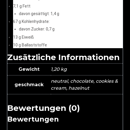
7,1 g Fett
davon gesättigt: 1,4 g
67 g Kohlenhydrate:
davon Zucker: 0,7 g
13 g Eiweiß
10 g Ballaststoffe
Zusätzliche Informationen
Gewicht
1,20 kg
neutral, chocolate, cookies &
geschmack
cream, hazelnut
Bewertungen (0)
Bewertungen