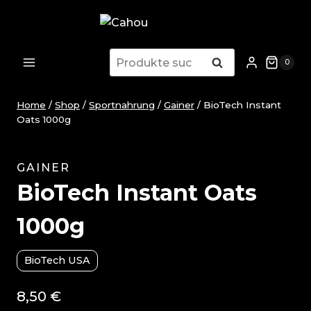
Zum
Inhalt
springen
Suche
Suche
0
nach:
Home
/
Shop
/
Sportnahrung
/
Gainer
/
BioTech Instant
Oats 1000g
GAINER
BioTech Instant Oats
1000g
BioTech USA
8,50
€