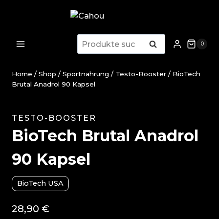
Zum
Inhalt
springen
Suche
Suche
0
nach:
Home
/
Shop
/
Sportnahrung
/
Testo-Booster
/
BioTech
Brutal Anadrol 90 Kapsel
TESTO-BOOSTER
BioTech Brutal Anadrol
90 Kapsel
BioTech USA
28,90
€