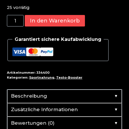
25 vorrätig
BioTech
In den Warenkorb
Brutal
Anadrol
Garantiert sichere Kaufabwicklung
90
Kapsel
Menge
Artikelnummer:
334400
Kategorien:
Sportnahrung
,
Testo-Booster
▼
Beschreibung
▼
Zusätzliche Informationen
▼
Bewertungen (0)