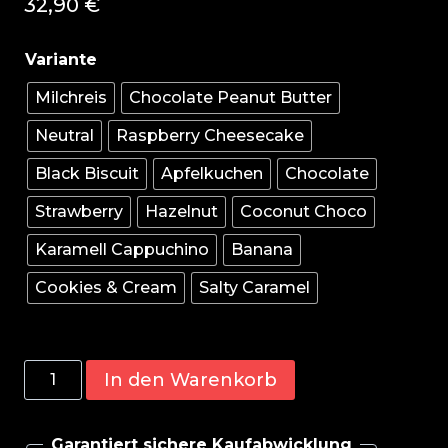
32,90
€
Milchreis
Chocolate Peanut Butter
Neutral
Raspberry Cheesecake
Black Biscuit
Apfelkuchen
Chocolate
Strawberry
Hazelnut
Coconut Choco
Karamell Cappuchino
Banana
Cookies & Cream
Salty Caramel
BioTech
In den Warenkorb
100%
Pure
Garantiert sichere Kaufabwicklung
Whey