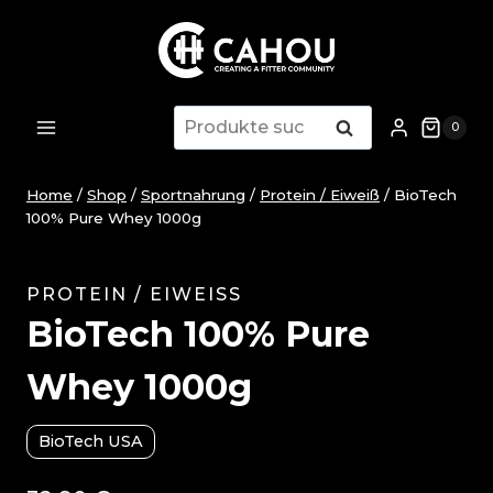
Zum
Inhalt
springen
Suche
Suche
0
nach:
Home
/
Shop
/
Sportnahrung
/
Protein / Eiweiß
/
BioTech
100% Pure Whey 1000g
PROTEIN / EIWEISS
BioTech 100% Pure
Whey 1000g
BioTech USA