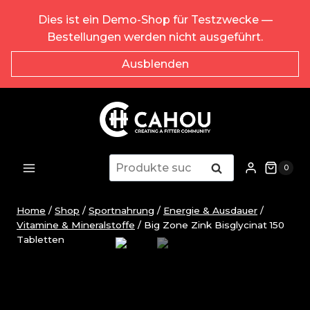
Zum
Dies ist ein Demo-Shop für Testzwecke —
Inhalt
Bestellungen werden nicht ausgeführt.
springen
Ausblenden
Suche
Suche
0
nach:
Home
/
Shop
/
Sportnahrung
/
Energie & Ausdauer
/
Vitamine & Mineralstoffe
/
Big Zone Zink Bisglycinat 150
Tabletten