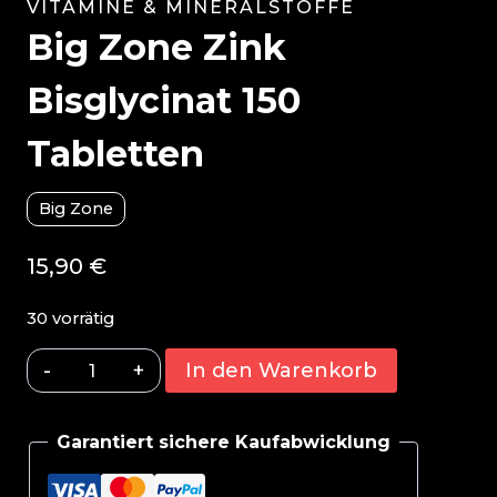
VITAMINE & MINERALSTOFFE
Big Zone Zink
Bisglycinat 150
Tabletten
Big Zone
15,90
€
30 vorrätig
Big
In den Warenkorb
Zone
Zink
Garantiert sichere Kaufabwicklung
Bisglycinat
150