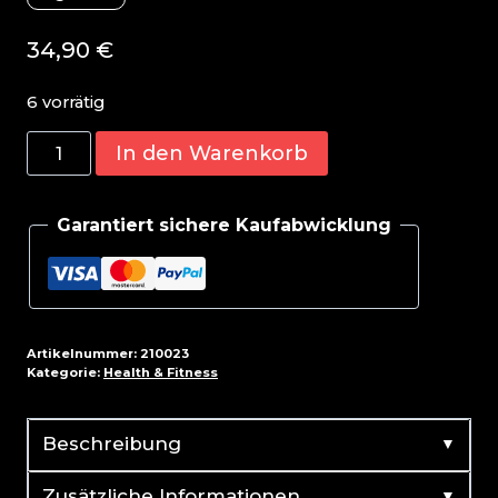
34,90
€
6 vorrätig
Big
In den Warenkorb
Zone
Invictus
Garantiert sichere Kaufabwicklung
G.D.A
90
Kapseln
Menge
Artikelnummer:
210023
Kategorie:
Health & Fitness
▼
Beschreibung
▼
Zusätzliche Informationen