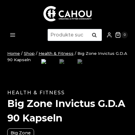
Zum
Inhalt
springen
Suche
Suche
0
nach:
Home
/
Shop
/
Health & Fitness
/
Big Zone Invictus G.D.A
90 Kapseln
HEALTH & FITNESS
Big Zone Invictus G.D.A
90 Kapseln
Big Zone