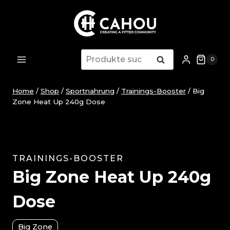
Zum
Inhalt
springen
Suche
Suche
0
nach:
Home
/
Shop
/
Sportnahrung
/
Trainings-Booster
/
Big
Zone Heat Up 240g Dose
TRAININGS-BOOSTER
Big Zone Heat Up 240g
Dose
Big Zone