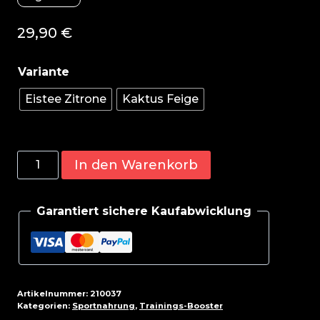
29,90
€
Eistee Zitrone
Kaktus Feige
Big
In den Warenkorb
Zone
Heat
Garantiert sichere Kaufabwicklung
Up
240g
Dose
Menge
Artikelnummer:
210037
Kategorien:
Sportnahrung
,
Trainings-Booster