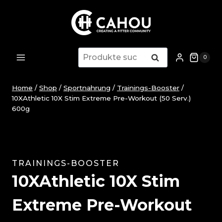
Zum
Inhalt
springen
Suche
Suche
0
nach:
Home
/
Shop
/
Sportnahrung
/
Trainings-Booster
/
10XAthletic 10X Stim Extreme Pre-Workout (50 Serv.)
600g
TRAININGS-BOOSTER
10XAthletic 10X Stim
Extreme Pre-Workout