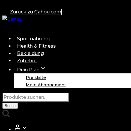
Zum
Zurück zu Cahou.com
Inhalt
springen
Sportnahrung
Health & Fitness
Bekleidung
Zubehör
Dein Plan
Preisliste
Mein Abonnement
Suche
nach:
Suche