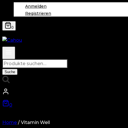
Anmelden
Registrieren
0
Suche
nach:
Suche
0
Home
/
Vitamin Well