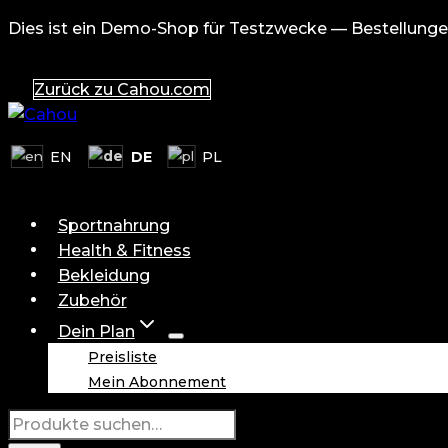
Zum
Dies ist ein Demo-Shop für Testzwecke — Bestellunge
Inhalt
springen
Zurück zu Cahou.com
DE
EN
PL
Sportnahrung
Health & Fitness
Bekleidung
Zubehör
Dein Plan
Preisliste
Mein Abonnement
Suche
nach: