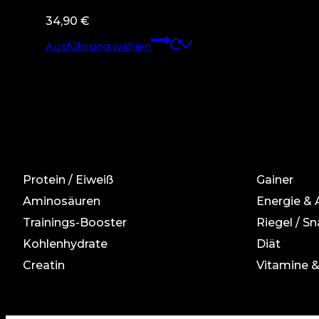
34,90
€
Dieses
Ausführung wählen
Produkt
weist
mehrere
Varianten
auf.
Die
Optionen
Protein / Eiweiß
Gainer
können
auf
Aminosäuren
Energie &
der
Trainings-Booster
Riegel / Sn
Produktseite
Kohlenhydrate
Diät
gewählt
Creatin
Vitamine &
werden