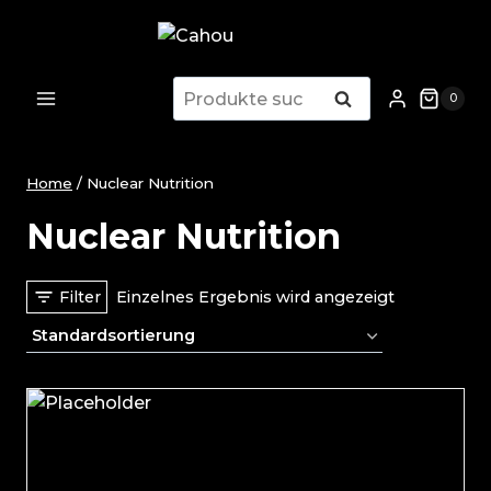
Zum
Inhalt
springen
Suche
Suche
0
nach:
Home
/
Nuclear Nutrition
Nuclear Nutrition
Filter
Einzelnes Ergebnis wird angezeigt