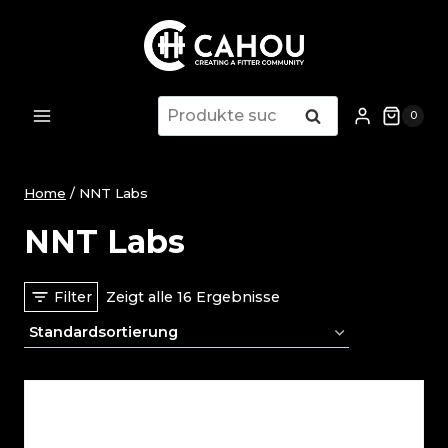
Zum
Inhalt
springen
Suche
Suche
0
nach:
Home
/
NNT Labs
NNT Labs
Filter
Zeigt alle 16 Ergebnisse