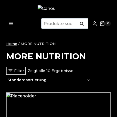
Zum
Inhalt
springen
Suche
Suche
0
nach:
Home
/
MORE NUTRITION
MORE NUTRITION
Filter
Zeigt alle 10 Ergebnisse